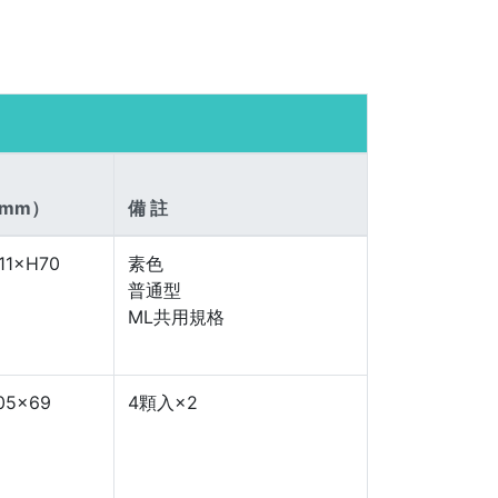
mm）
備 註
11×H70
素色
普通型
ML共用規格
05×69
4顆入×2