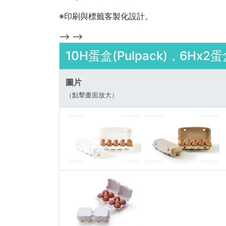
※印刷與標籤客製化設計。
--> -->
10H蛋盒(Pulpack)，6Hx2蛋盒
圖片
（點擊畫面放大）