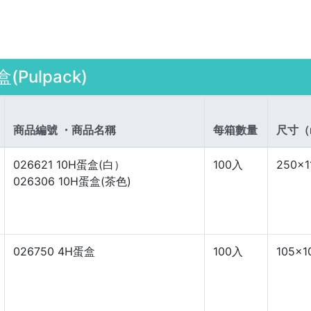
(Pulpack)
商品編號 ・商品名稱
每箱數量
尺寸（
026621 10H蛋盒(白）
100入
250×1
026306 10H蛋盒(茶色)
026750 4H蛋盒
100入
105×1